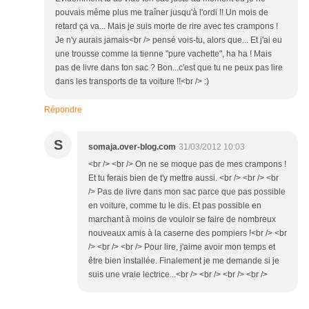
pouvais même plus me traîner jusqu'à l'ordi !! Un mois de
retard ça va... Mais je suis morte de rire avec tes crampons !
Je n'y aurais jamais<br /> pensé vois-tu, alors que... Et j'ai eu
une trousse comme la tienne "pure vachette", ha ha ! Mais
pas de livre dans ton sac ? Bon...c'est que tu ne peux pas lire
dans les transports de ta voiture !!<br /> :)
Répondre
S
somaja.over-blog.com
31/03/2012 10:03
<br /> <br /> On ne se moque pas de mes crampons !
Et tu ferais bien de t'y mettre aussi. <br /> <br /> <br
/> Pas de livre dans mon sac parce que pas possible
en voiture, comme tu le dis. Et pas possible en
marchant à moins de vouloir se faire de nombreux
nouveaux amis à la caserne des pompiers !<br /> <br
/> <br /> <br /> Pour lire, j'aime avoir mon temps et
être bien installée. Finalement je me demande si je
suis une vraie lectrice...<br /> <br /> <br /> <br />