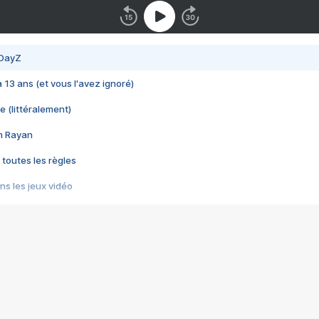
 DayZ
 a 13 ans (et vous l'avez ignoré)
e (littéralement)
im Rayan
 toutes les règles
s les jeux vidéo
us choquant de Rockstar ? - Le scandale BULLY
e plus moche de Steam
du RÊVE tourne au CAUCHEMAR
pendant 8 heures
it… à tort