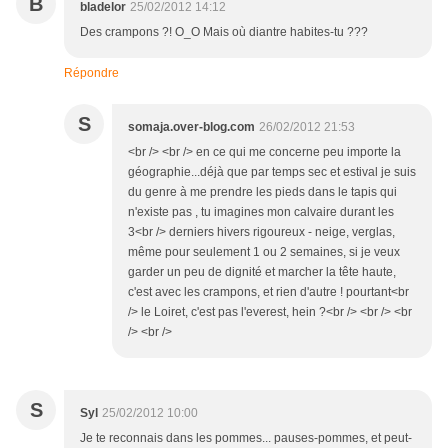
B
bladelor
25/02/2012 14:12
Des crampons ?! O_O Mais où diantre habites-tu ???
Répondre
S
somaja.over-blog.com
26/02/2012 21:53
<br /> <br /> en ce qui me concerne peu importe la
géographie...déjà que par temps sec et estival je suis
du genre à me prendre les pieds dans le tapis qui
n'existe pas , tu imagines mon calvaire durant les
3<br /> derniers hivers rigoureux - neige, verglas,
même pour seulement 1 ou 2 semaines, si je veux
garder un peu de dignité et marcher la tête haute,
c'est avec les crampons, et rien d'autre ! pourtant<br
/> le Loiret, c'est pas l'everest, hein ?<br /> <br /> <br
/> <br />
S
Syl
25/02/2012 10:00
Je te reconnais dans les pommes... pauses-pommes, et peut-