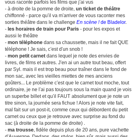
vous raconte parfois les films que j'ai vus
- à droite de la pomme de droite,
un ticket de théâtre
chiffonné - parce qu'il va m'arriver de vous raconter mes
sorties théâtre dans le challenge
En scène !
de Bladelor
.
-
les horaires de train pour Paris
- pour les expos et
aussi le théâtre
-
mon téléphone
dans sa chaussette, mais il ne fait QUE
téléphone ! Je sais, c'est d'un snob !
-
mon petit carnet
dans lequel je note des envies de
livres, de films et autres. J'en ai un autre tout beau, offert
par Syl. mais il est trop beau pour traîner dans le fond de
mon sac, avec les vieilles miettes de mes anciens
goûters... Le problème c'est que le carnet tout moche, tout
ordinaire, je ne l'ai pas toujours sous la main quand je vois
un superbe billet et qu'il FAUT absolument que je note un
titre sinon, la journée sera fichue ! Alors je note vite fait,
mal fait sur un post-it, comme ceux qui débordent du petit
carnet ou ceux que je retrouve avec surprise au fond du
sac (à droite de la pomme de droite) .
-
ma trousse
, fidèle depuis plus de 20 ans, pure vachette
d'Auvergne. Dedans, des stylos, bien sûr, mais aussi des