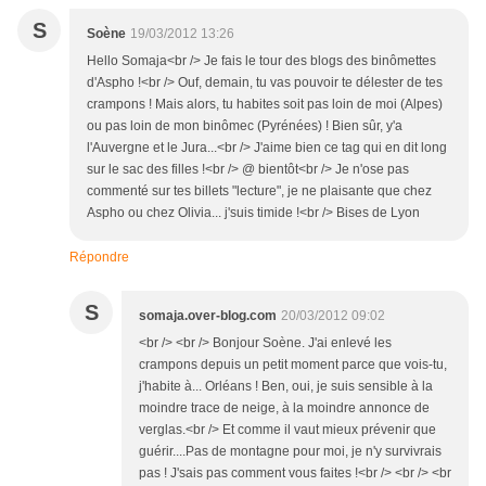
S
Soène
19/03/2012 13:26
Hello Somaja<br /> Je fais le tour des blogs des binômettes
d'Aspho !<br /> Ouf, demain, tu vas pouvoir te délester de tes
crampons ! Mais alors, tu habites soit pas loin de moi (Alpes)
ou pas loin de mon binômec (Pyrénées) ! Bien sûr, y'a
l'Auvergne et le Jura...<br /> J'aime bien ce tag qui en dit long
sur le sac des filles !<br /> @ bientôt<br /> Je n'ose pas
commenté sur tes billets "lecture", je ne plaisante que chez
Aspho ou chez Olivia... j'suis timide !<br /> Bises de Lyon
Répondre
S
somaja.over-blog.com
20/03/2012 09:02
<br /> <br /> Bonjour Soène. J'ai enlevé les
crampons depuis un petit moment parce que vois-tu,
j'habite à... Orléans ! Ben, oui, je suis sensible à la
moindre trace de neige, à la moindre annonce de
verglas.<br /> Et comme il vaut mieux prévenir que
guérir....Pas de montagne pour moi, je n'y survivrais
pas ! J'sais pas comment vous faites !<br /> <br /> <br