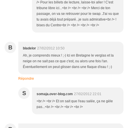
/> Pour les billets de lecture, laisse-toi aller ! C'est
tribune libre ici...<br /> <br /> <br /> Merci de ton
passage, on va se retrouver pour le swap. J'ai vu que
tu avais déjà tout préparé...je suis admirative<br /> !
bises du Centre<br /> <br /> <br /> <br />
B
bladelor
27/02/2012 10:50
Ah, je comprends mieux ! ;-) Ici en Bretagne le verglas et la
neige on ne sait pas ce que c'est, ou alors une fois l'an.
Éventuellement on peut glisser dans une flaque d'eau ! ;-)
Répondre
S
somaja.over-blog.com
27/02/2012 22:01
<br /> <br /> Et on sait que l'eau salée, ça ne gèle
pas...<br /> <br /> <br /> <br />